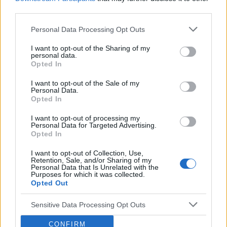
third parties.
Personal Data Processing Opt Outs
‹
›
I want to opt-out of the Sharing of my
personal data.
Opted In
I want to opt-out of the Sale of my
Personal Data.
Pieczenie języka: przyczyną może być gorący
Opted In
napój, ale i... uczulenie lub cukrzyca!
I want to opt-out of processing my
Personal Data for Targeted Advertising.
Opted In
I want to opt-out of Collection, Use,
Retention, Sale, and/or Sharing of my
Personal Data that Is Unrelated with the
Purposes for which it was collected.
Reklama:
Opted Out
Sensitive Data Processing Opt Outs
CONFIRM