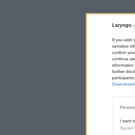
Laryngo 
If you wish 
sensitive in
confirm you
continue se
information 
further disc
participants
Downstream 
Persona
I want t
Opted 