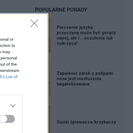
POPULARNE PORADY
Pieczenie języka:
przyczyną może być gorący
napój, ale i... uczulenie lub
sonal or
cukrzyca!
ection to
ou may
 personal
out of the
 downstream
Zapalenie zatok z polipami
B’s List of
nosa jest niesłusznie
bagatelizowane
Guzki śpiewacze/krzykaczy