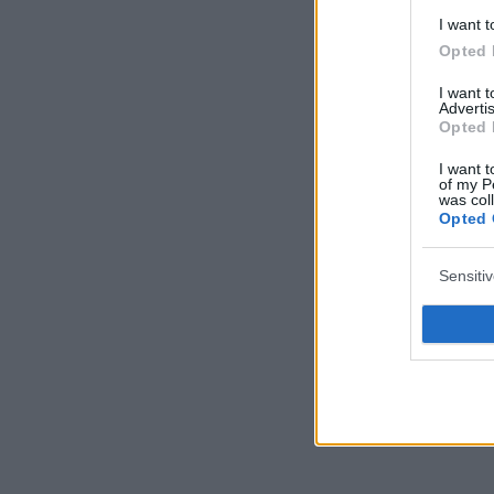
I want t
Opted 
I want 
Advertis
Opted 
I want t
of my P
was col
Opted 
Sensiti