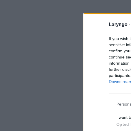
Laryngo 
If you wish 
sensitive in
confirm you
continue se
information 
further disc
participants
Downstream 
Persona
I want t
Opted 