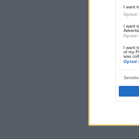
I want t
Opted 
I want 
Advertis
Opted 
I want t
of my P
was col
Opted 
Sensiti