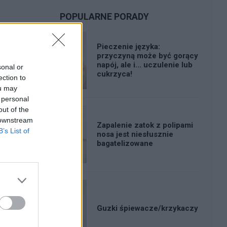
POPULARNE PORADY
Pieczenie języka:
przyczyną może być gorący
napój, ale i... uczulenie lub
sonal or
cukrzyca!
ection to
ou may
 personal
out of the
 downstream
Zapalenie zatok z polipami
B’s List of
nosa jest niesłusznie
bagatelizowane
Guzki śpiewacze/krzykaczy