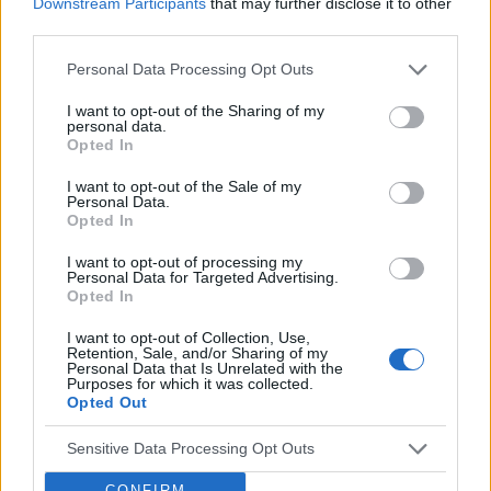
Downstream Participants
that may further disclose it to other
third parties.
Personal Data Processing Opt Outs
‹
›
I want to opt-out of the Sharing of my
personal data.
Opted In
I want to opt-out of the Sale of my
Personal Data.
Pieczenie języka: przyczyną może być gorący
Opted In
napój, ale i... uczulenie lub cukrzyca!
I want to opt-out of processing my
Personal Data for Targeted Advertising.
Opted In
I want to opt-out of Collection, Use,
Retention, Sale, and/or Sharing of my
Personal Data that Is Unrelated with the
Purposes for which it was collected.
Opted Out
Reklama:
Sensitive Data Processing Opt Outs
CONFIRM