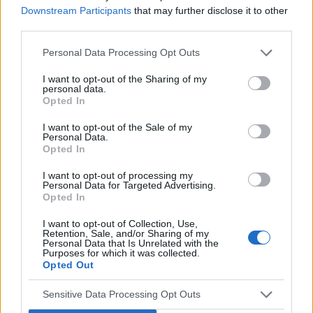
POPULARNE PORADY
Downstream Participants
that may further disclose it to other
third parties.
Personal Data Processing Opt Outs
I want to opt-out of the Sharing of my
‹
›
personal data.
Opted In
I want to opt-out of the Sale of my
Personal Data.
Opted In
Pieczenie języka: przyczyną może być gorący
napój, ale i... uczulenie lub cukrzyca!
I want to opt-out of processing my
Personal Data for Targeted Advertising.
Opted In
I want to opt-out of Collection, Use,
Retention, Sale, and/or Sharing of my
Personal Data that Is Unrelated with the
Purposes for which it was collected.
Opted Out
Reklama:
Sensitive Data Processing Opt Outs