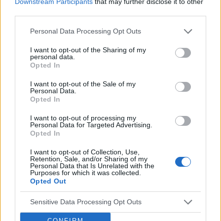
Downstream Participants
that may further disclose it to other
third parties.
Personal Data Processing Opt Outs
‹
›
I want to opt-out of the Sharing of my
personal data.
Opted In
I want to opt-out of the Sale of my
Personal Data.
Pieczenie języka: przyczyną może być gorący
Opted In
napój, ale i... uczulenie lub cukrzyca!
I want to opt-out of processing my
Personal Data for Targeted Advertising.
Opted In
I want to opt-out of Collection, Use,
Retention, Sale, and/or Sharing of my
Personal Data that Is Unrelated with the
Purposes for which it was collected.
Opted Out
Reklama:
Sensitive Data Processing Opt Outs
CONFIRM