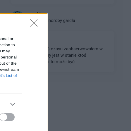
gość
Forum:
Choroby gardła
sonal or
Zmiany
ection to
Witam od jakiegoś czasu zaobserwowałem w
ou may
gardle takie zmiany jest w stanie ktoś
 personal
podpowiedzieć co to może być
out of the
 downstream
B’s List of
Reklama: