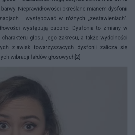
k i barwy. Nieprawidłowości określane mianem dysfonii
acjach i występować w różnych „zestawieniach”.
widłowości występują osobno. Dysfonia to zmiany w
 charakteru głosu, jego zakresu, a także wydolności
cych zjawisk towarzyszących dysfonii zalicza się
wych wibracji fałdów głosowych[2].