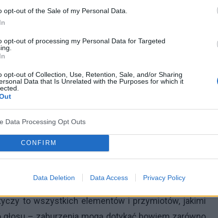
ni są do bardzo szerokiego spojrzenia na zastany
o opt-out of the Sale of my Personal Data.
In
ej ilości czynników[2].
to opt-out of processing my Personal Data for Targeted
ing.
trów Europejskich, zaburzenia głosu można podzielić w
In
chrypka
; lekka dysfonia; dysfonia średniego stopnia;
o opt-out of Collection, Use, Retention, Sale, and/or Sharing
mocą protezy)”[2].
ersonal Data that Is Unrelated with the Purposes for which it
lected.
Out
edyna klasyfikacja zaburzeń głosowych oraz fakt, że
arę rozwoju wiedzy dotyczącej mechanizmów
ve Data Processing Opt Outs
głosowych[2].
CONFIRM
Data Deletion
Data Access
Privacy Policy
a zaburzeń głosu, które mogą objawiać się na wiele
yczy to wszystkich elementów i przymiotów, jakimi
 głosu – zaburzenia mogą dotykać bowiem zarówno