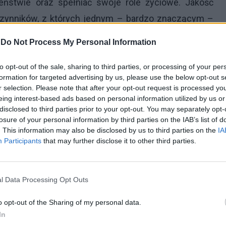
stwie oraz spełniać swoje role życiowe. Jakość
 czynników, z których jednym – bardzo znaczącym –
nym krajem borykającym się z problemem codziennie
-
Do Not Process My Personal Information
4 naszego społeczeństwa tak właśnie deklaruje. W
napięcia będące efektem przeżywania sytuacji
to opt-out of the sale, sharing to third parties, or processing of your per
formation for targeted advertising by us, please use the below opt-out s
rzeń. Te z kolei określane są mianem
dysfonii
[1].
r selection. Please note that after your opt-out request is processed y
eing interest-based ads based on personal information utilized by us or
osu, w literaturze specjalistycznej podkreślone są
disclosed to third parties prior to your opt-out. You may separately opt-
losure of your personal information by third parties on the IAB’s list of
ą one z wzajemnego czynnościowo-organicznego
. This information may also be disclosed by us to third parties on the
IA
dzie częstym przypadkiem są zmiany organiczne
Participants
that may further disclose it to other third parties.
ościowych, jakie zachodzą w obrębie tego narządu.
e odpowiedniej kwalifikacji zaburzeń głosu, są
l Data Processing Opt Outs
owy, różnorodność czynników jest bardzo duża.
o opt-out of the Sharing of my personal data.
ny medycyny zajmującej się patologiami występującymi
In
iem), podejmując się próby zaklasyfikowania