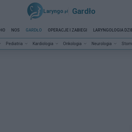
Gardło
Laryngo
.pl
HO
NOS
GARDŁO
OPERACJE I ZABIEGI
LARYNGOLOGIA DZI
Pediatria
Kardiologia
Onkologia
Neurologia
Stom