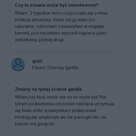
Czy ta zmiana może być nowotworem?
Witam. 3 tygodnie temu rozpoczęła się u mnie
infekcja wirusowa. Udało się ją wyleczyć
naturalnie, natomiast zauważyłam w migdale
kamień, pod naciskiem wyszedł najpierw jeden
zielonkawy, później drugi...
gość
Forum:
Choroby gardła
Zmiany na tylnej ścianie gardła
Witam,czy ktoś może wie co to może być?Na
tylnym podniebieniu od ponad miesiąca utrzymują
się biało żółte zmiany,lekarz podejrzewał
infekcję,dał antybiotyk ale nie pomogło.Nic nie
boli,nie ma gorączk...