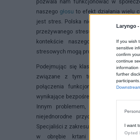
pozwala nam funkcjonować w społeczeń
naszego
głosu
to efekt działania wielu
jest stres. Polska nie jest odosobnio
Laryngo 
przeżywanego stresu, gdyż niemalże 1/
kontekście naszego głosu wszelkie 
If you wish 
sensitive in
stresowych mogą prowadzić do jego zabu
confirm you
continue se
Podejmując się klasyfikacji zaburzeń gł
information 
further disc
związane z tym trudności. Wynikaj
participants
połączenia funkcjonowania krtani, g
Downstream 
wynikające bezpośrednio ze zmian czynn
Innym problemem, jaki staje na drodz
Persona
niejednorodne przyczyny – innymi sł
I want t
Specjaliści z zakresu foniatrii (dziedzi
Opted 
w obrębie krtani oraz ich leczen