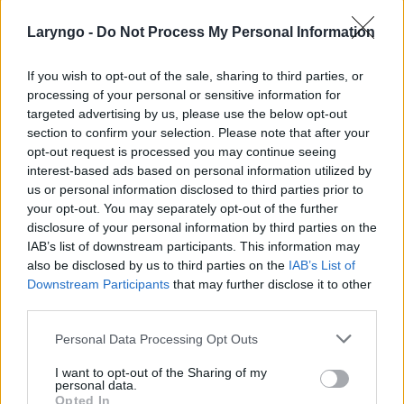
Wymienione stanowią tak naprawdę niejedyne
Laryngo -
Do Not Process My Personal Information
możliwe
przyczyny zaburzonego zmysłu
równowagi
, pojawiać się więc może tutaj pytanie –
If you wish to opt-out of the sale, sharing to third parties, or
do jakiego specjalisty powinien udać się pacjent z tą
processing of your personal or sensitive information for
targeted advertising by us, please use the below opt-out
dolegliwością? Ogólnie wstępnie można udać się do
section to confirm your selection. Please note that after your
lekarza podstawowej opieki zdrowotnej, który
opt-out request is processed you may continue seeing
interest-based ads based on personal information utilized by
wysunie wstępną diagnozę i pokieruje pacjenta
us or personal information disclosed to third parties prior to
dalej do odpowiednich specjalistów – w zależności
your opt-out. You may separately opt-out of the further
disclosure of your personal information by third parties on the
od podejrzewanej
przyczyny zaburzeń równowagi
IAB’s list of downstream participants. This information may
może być nim np. neurolog lub kardiolog.
also be disclosed by us to third parties on the
IAB’s List of
Downstream Participants
that may further disclose it to other
third parties.
Dobry tekst? Udostępnij go na Facebooku?
Personal Data Processing Opt Outs
I want to opt-out of the Sharing of my
Chcesz być na bieżąco? Obserwuj nas
G
o
o
g
l
e
personal data.
Opted In
na
News