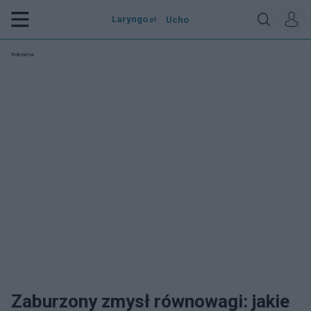
Laryngo
Ucho
.pl
Reklama:
Zaburzony zmysł równowagi: jakie