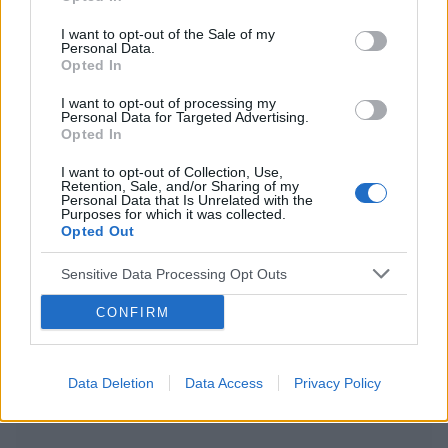
I want to opt-out of the Sale of my
Personal Data.
POWIĄZANE
Opted In
Tematy
Przyczyn zaburzeń równowagi
I want to opt-out of processing my
Personal Data for Targeted Advertising.
Przyczyny zaburzonego zmysłu równowagi
Opted In
Zaburzenia równowagi
Zaburzony zmysł równowagi
I want to opt-out of Collection, Use,
Retention, Sale, and/or Sharing of my
Personal Data that Is Unrelated with the
Kategorie medyczne
Kardiologia
Neurologia
Purposes for which it was collected.
Opted Out
Ośrodkowy układ nerwowy
Otorynolaryngologia
Sensitive Data Processing Opt Outs
Preparaty stosowane w zawrotach głowy
Zawroty głowy
CONFIRM
Zobacz także w języku
english
español
français
deutsch
Data Deletion
Data Access
Privacy Policy