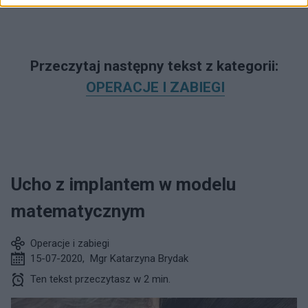
Przeczytaj następny tekst z kategorii:
OPERACJE I ZABIEGI
Ucho z implantem w modelu
matematycznym
Operacje i zabiegi
15-07-2020
,
Mgr Katarzyna Brydak
Ten tekst przeczytasz w 2 min.