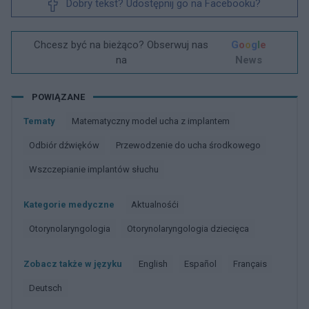
Dobry tekst? Udostępnij go na Facebooku?
Chcesz być na bieżąco? Obserwuj nas
G
o
o
g
l
e
na
News
POWIĄZANE
Tematy
Matematyczny model ucha z implantem
Odbiór dźwięków
Przewodzenie do ucha środkowego
Wszczepianie implantów słuchu
Kategorie medyczne
Aktualnośći
Otorynolaryngologia
Otorynolaryngologia dziecięca
Zobacz także w języku
english
español
français
deutsch