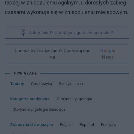
raczej w znieczuleniu ogólnym, u dorosłych zabieg
czasami wykonuje się w znieczuleniu miejscowym.
Dobry tekst? Udostępnij go na Facebooku?
Chcesz być na bieżąco? Obserwuj nas
G
o
o
g
l
e
na
News
POWIĄZANE
Tematy
Otoplastyka
Plastyka ucha
Kategorie medyczne
Otorynolaryngologia
Otorynolaryngologia dziecięca
Zobacz także w języku
english
español
français