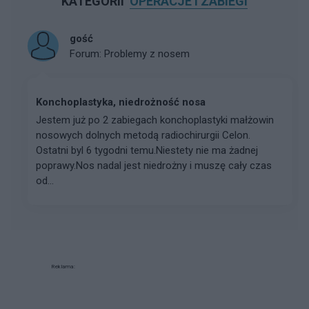
KATEGORII
OPERACJE I ZABIEGI
gość
Forum:
Problemy z nosem
Konchoplastyka, niedrożność nosa
Jestem już po 2 zabiegach konchoplastyki małżowin
nosowych dolnych metodą radiochirurgii Celon.
Ostatni byl 6 tygodni temu.Niestety nie ma żadnej
poprawy.Nos nadal jest niedrożny i muszę cały czas
od...
Reklama: