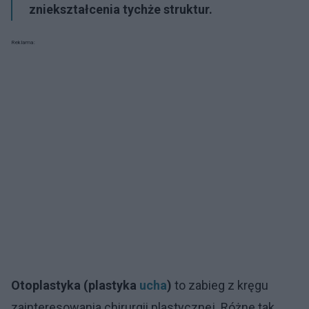
zniekształcenia tychże struktur.
Reklama:
Otoplastyka (plastyka
ucha
)
to zabieg z kręgu
zainteresowania chirurgii plastycznej. Różne tak