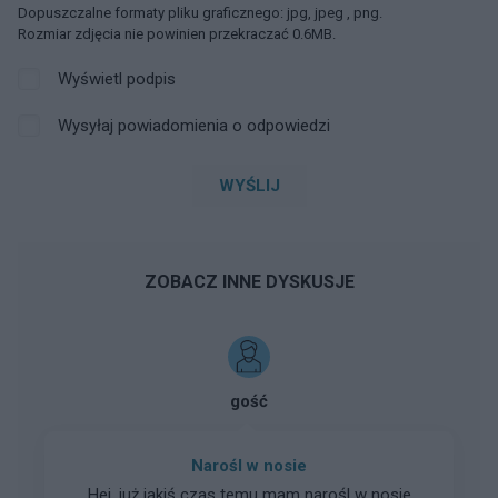
Dopuszczalne formaty pliku graficznego: jpg, jpeg , png.
Rozmiar zdjęcia nie powinien przekraczać 0.6MB.
Wyświetl podpis
Wysyłaj powiadomienia o odpowiedzi
WYŚLIJ
ZOBACZ INNE DYSKUSJE
gość
Narośl w nosie
Hej, już jakiś czas temu mam narośl w nosie