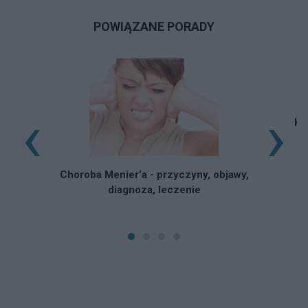
POWIĄZANE PORADY
‹
›
Kr
Choroba Menier’a - przyczyny, objawy,
diagnoza, leczenie