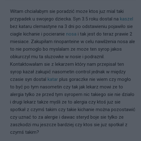
Witam chciałabym sie poradzić moze ktos juz mial taki
przypadek u swojego dziecka. Syn 3.5 roku dostal na
kaszel
bez kataru clemastyne na 3 dni po odstawieniu pojawiło sie
ciagle kichanie i pocieranie
nosa
i tak jest do teraz prawie 2
miesiace. Zakupiłam rinopanteine w celu nawilżenia nosa ale
to nie pomoglo bo myslalam ze moze ten syrop jakos
obkurczyl mu ta sluzowke w nosie i podraznil.
Kontaktowałam sie z lekarzem który nam przepisał ten
syrop kazał zakupić nasometin control jednak w między
czasie syn dostal
katar
plus goraczke nie wiem czy mogło
to być po tym nasometin czy tak jak lekarz mowi ze to
alergia tylko ze przed tym syropem nic takiego sie nie działo
i drugi lekarz takze myśli ze to alergia czy ktoś juz sie
spotkał z czymś takim czy takie kichanie można pozostawić
czy uznać to za alergie i dawac steryd boje sie tylko ze
zaszkodzi mu jeszcze bardziej czy ktos sie juz spotkał z
czymś takim?