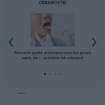
CIEKAWOSTKI
‹
›
Z
Pieczenie języka: przyczyną może być gorący
napój, ale i... uczulenie lub cukrzyca!
Reklama: