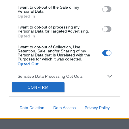
I want to opt-out of the Sale of my
Tematy
nos
przeziębienie
katar
Personal Data.
Opted In
krzywa przegroda
polipy
I want to opt-out of processing my
Personal Data for Targeted Advertising.
Opted In
Reklama:
I want to opt-out of Collection, Use,
Retention, Sale, and/or Sharing of my
Personal Data that Is Unrelated with the
Purposes for which it was collected.
Opted Out
Sensitive Data Processing Opt Outs
CONFIRM
Data Deletion
Data Access
Privacy Policy