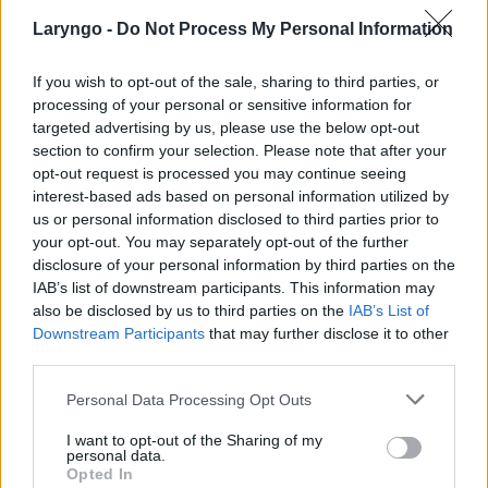
śluzowe aczkolwiek były powietrzne.. a Tym
Konchoplastyka, niedrożność nosa
Laryngo -
Do Not Process My Personal Information
razem nie są i mam szereg objawów. Jak bóle
Jestem już po 2 zabiegach konchoplastyki
głowy, lewej strony twarzy jakby mrowienie i ból
małżowin nosowych dolnych metodą
If you wish to opt-out of the sale, sharing to third parties, or
oczodołow plus zaburzenia wzrokowe :/
radiochirurgii Celon. Ostatni byl 6 tygodni
processing of your personal or sensitive information for
Mialam krople antybiotyki i sterydy zero poprawy
Forum:
Problemy z nosem
temu.Niestety nie ma żadnej poprawy.Nos nadal
targeted advertising by us, please use the below opt-out
jak widać.. Niewiem czy nie będzie trzeba zrobić
jest niedrożny i muszę cały czas oddychać
section to confirm your selection. Please note that after your
zabieg .. Miał ktoś z Was podobnie ?
ustami. Dodatkowo odczuwam dusznosci. Co
opt-out request is processed you may continue seeing
interest-based ads based on personal information utilized by
można jeszcze zrobić w takiej sytuacji?
us or personal information disclosed to third parties prior to
gość
your opt-out. You may separately opt-out of the further
disclosure of your personal information by third parties on the
IAB’s list of downstream participants. This information may
Niemożność kichania
also be disclosed by us to third parties on the
IAB’s List of
Witam przechodzę COVID obecnie wraz z utratą
Downstream Participants
that may further disclose it to other
smaku i węchu straciłam możliwość kichania .
third parties.
Wygląda to w ten sposób że czuję że zbiera mi
Forum:
Problemy z nosem
się na kichanie i mam blokadę odruchu
Personal Data Processing Opt Outs
kichnięcia . Próbowałam pobudzić to tabaka
I want to opt-out of the Sharing of my
pieprzem perfumami drażniłam Nos piórkiem nic
personal data.
nie pomogło :(
Opted In
POWIĄZANE