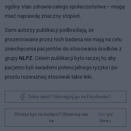
ogólny stan zdrowia całego społeczeństwa – mogą
mieć naprawdę znaczny stopień.
Sami autorzy publikacji podkreślają, że
prezentowane przez nich badania nie mają na celu
zniechęcenia pacjentów do stosowania środków z
grupy
NLPZ
. Celem publikacji było raczej to, aby
pacjenci byli świadomi potencjalnego ryzyka i po
prostu rozważniej stosowali takie leki.
Dobry tekst? Udostępnij go na Facebooku?
Chcesz być na bieżąco? Obserwuj nas
G
o
o
g
l
e
na
News