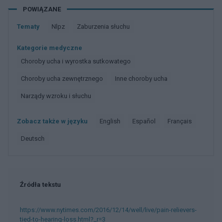
POWIĄZANE
Tematy
Nlpz
Zaburzenia słuchu
Kategorie medyczne
Choroby ucha i wyrostka sutkowatego
Choroby ucha zewnętrznego
Inne choroby ucha
Narządy wzroku i słuchu
Zobacz także w języku
english
español
français
deutsch
Źródła tekstu
https://www.nytimes.com/2016/12/14/well/live/pain-relievers-
tied-to-hearing-loss.html?_r=3