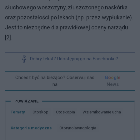
słuchowego woszczyny, złuszczonego naskórka
oraz pozostałości po lekach (np. przez wypłukanie).
Jest to niezbędne dla prawidłowej oceny narządu
[2].
Dobry tekst? Udostępnij go na Facebooku?
Chcesz być na bieżąco? Obserwuj nas
G
o
o
g
l
e
na
News
POWIĄZANE
Tematy
Otoskop
Otoskopia
Wziernikowanie ucha
Kategorie medyczne
Otorynolaryngologia