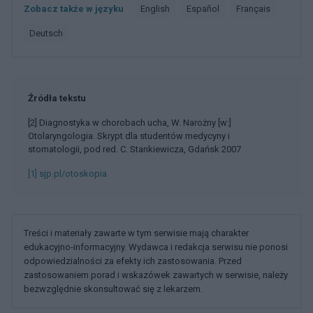
Zobacz także w języku
english
español
français
deutsch
Źródła tekstu
[2] Diagnostyka w chorobach ucha, W. Narożny [w:]
Otolaryngologia. Skrypt dla studentów medycyny i
stomatologii, pod red. C. Stankiewicza, Gdańsk 2007
[1] sjp.pl/otoskopia
Treści i materiały zawarte w tym serwisie mają charakter
edukacyjno-informacyjny. Wydawca i redakcja serwisu nie ponosi
odpowiedzialności za efekty ich zastosowania. Przed
zastosowaniem porad i wskazówek zawartych w serwisie, należy
bezwzględnie skonsultować się z lekarzem.