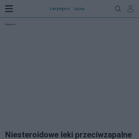
Laryngo
Ucho
.pl
Reklama:
Niesteroidowe leki przeciwzapalne