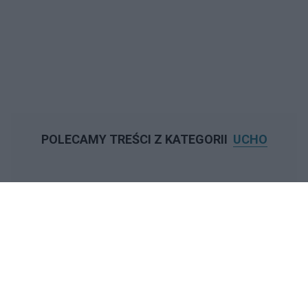
POLECAMY TREŚCI Z KATEGORII
UCHO
‹
›