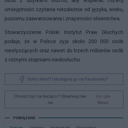
osób z ubytkami słuchu, aby wspierać rozwój
umiejętności czytania niezależnie od języka, wieku,
poziomu zaawansowania i znajomości słownictwa.
Stowarzyszenie Polski Instytut Praw Głuchych
podaje, że w Polsce żyje około 200 000 osób
niesłyszących oraz nawet do trzech milionów osób
z różnymi stopniami niedosłuchu.
Dobry tekst? Udostępnij go na Facebooku?
Chcesz być na bieżąco? Obserwuj nas
G
o
o
g
l
e
na
News
POWIĄZANE
Tematy
Czytanie
Niedosłuch
Słownictwo