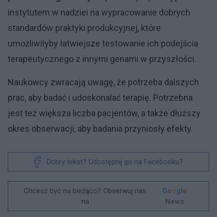
instytutem w nadziei na wypracowanie dobrych
standardów praktyki produkcyjnej, które
umożliwiłyby łatwiejsze testowanie ich podejścia
terapeutycznego z innymi genami w przyszłości.
Naukowcy zwracają uwagę, że potrzeba dalszych
prac, aby badać i udoskonalać terapię. Potrzebna
jest też większa liczba pacjentów, a także dłuższy
okres obserwacji, aby badania przyniosły efekty.
Dobry tekst? Udostępnij go na Facebooku?
Chcesz być na bieżąco? Obserwuj nas
G
o
o
g
l
e
na
News