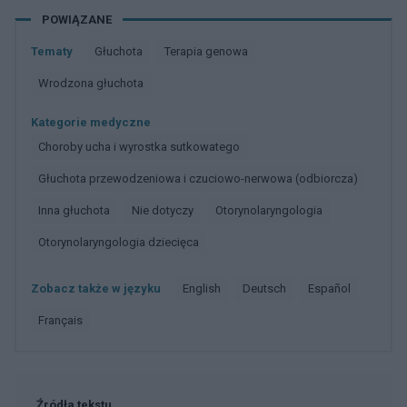
POWIĄZANE
Tematy
Głuchota
Terapia genowa
Wrodzona głuchota
Kategorie medyczne
Choroby ucha i wyrostka sutkowatego
Głuchota przewodzeniowa i czuciowo-nerwowa (odbiorcza)
Inna głuchota
Nie dotyczy
Otorynolaryngologia
Otorynolaryngologia dziecięca
Zobacz także w języku
english
deutsch
español
français
Źródła tekstu