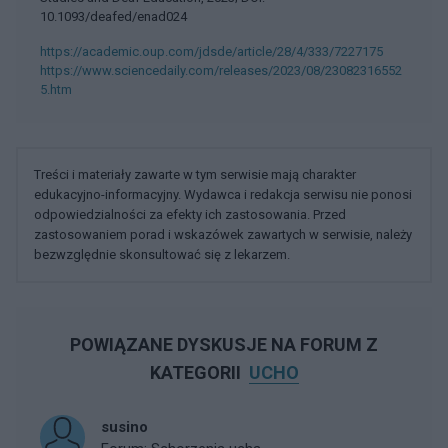
10.1093/deafed/enad024
https://academic.oup.com/jdsde/article/28/4/333/7227175
https://www.sciencedaily.com/releases/2023/08/23082316552
5.htm
Treści i materiały zawarte w tym serwisie mają charakter
edukacyjno-informacyjny. Wydawca i redakcja serwisu nie ponosi
odpowiedzialności za efekty ich zastosowania. Przed
zastosowaniem porad i wskazówek zawartych w serwisie, należy
bezwzględnie skonsultować się z lekarzem.
POWIĄZANE DYSKUSJE NA FORUM Z
KATEGORII
UCHO
susino