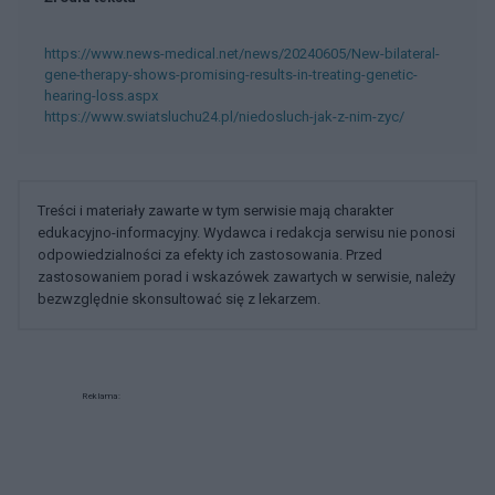
https://www.news-medical.net/news/20240605/New-bilateral-
gene-therapy-shows-promising-results-in-treating-genetic-
hearing-loss.aspx
https://www.swiatsluchu24.pl/niedosluch-jak-z-nim-zyc/
Treści i materiały zawarte w tym serwisie mają charakter
edukacyjno-informacyjny. Wydawca i redakcja serwisu nie ponosi
odpowiedzialności za efekty ich zastosowania. Przed
zastosowaniem porad i wskazówek zawartych w serwisie, należy
bezwzględnie skonsultować się z lekarzem.
Reklama: