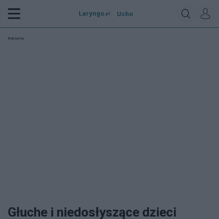
Laryngo
Ucho
.pl
Reklama:
Głuche i niedosłyszące dzieci