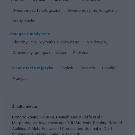
świadomość fonologiczna
świadomość morfologiczna
Wady słuchu
Kategorie medyczne
Choroby ucha i wyrostka sutkowatego
Nie dotyczy
Otorynolaryngologia dziecięca
Pediatria
Zobacz także w języku
english
deutsch
español
français
Źródła tekstu
Dongbo Zhang, Sihui Ke, Hannah Anglin-Jaffe et al.:
Morphological Awareness and DHH Students’ Reading-Related
Abilities: A Meta-Analysis of Correlations. Journal of Deaf
Studies and Deaf Education, 2023; DOI: