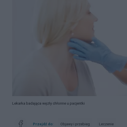
Lekarka badająca węzły chłonne u pacjentki
Przejdź do:
Objawy i przebieg
Leczenie