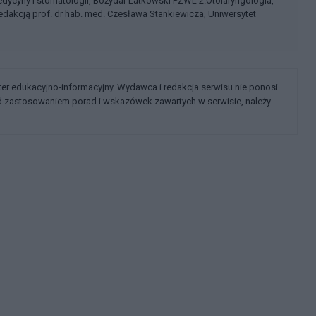
edycyny i stomatologii, Bożydar Latkowski PZWL 2.Otolaryngologia,
edakcją prof. dr hab. med. Czesława Stankiewicza, Uniwersytet
kter edukacyjno-informacyjny. Wydawca i redakcja serwisu nie ponosi
ed zastosowaniem porad i wskazówek zawartych w serwisie, należy