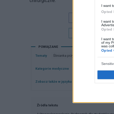
chirurgiczne.
I want t
Opted 
Dobry tekst
I want 
Advertis
Opted 
Chcesz być na bieżą
I want t
of my P
was col
POWIĄZANE
Opted 
Tematy
ślinianka przyuszna
Zaburzenie wydzi
Sensiti
Kategorie medyczne
Otorynolaryngologia
Zobacz także w języku
english
español
Źródła tekstu