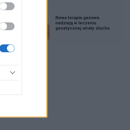
Nowa terapia genowa
nadzieją w leczeniu
genetycznej utraty słuchu
Reklama: