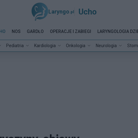
Ucho
Laryngo
.pl
HO
NOS
GARDŁO
OPERACJE I ZABIEGI
LARYNGOLOGIA DZI
Pediatria
Kardiologia
Onkologia
Neurologia
Stom