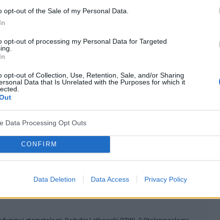
o opt-out of the Sale of my Personal Data.
In
? Udostępnij go na Facebooku?
to opt-out of processing my Personal Data for Targeted
ing.
In
co? Obserwuj nas na
G
o
o
g
l
e
News
o opt-out of Collection, Use, Retention, Sale, and/or Sharing
ersonal Data that Is Unrelated with the Purposes for which it
lected.
Out
elania śliny
Zapalenie ślinianek
ve Data Processing Opt Outs
CONFIRM
français
deutsch
Data Deletion
Data Access
Privacy Policy