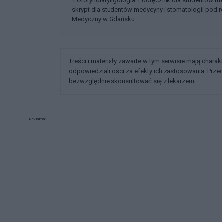
1.Otorynolaryngologia. Podręcznik dla studentów m
skrypt dla studentów medycyny i stomatologii pod r
Medyczny w Gdańsku
Treści i materiały zawarte w tym serwisie mają chara
odpowiedzialności za efekty ich zastosowania. Prz
bezwzględnie skonsultować się z lekarzem.
Reklama: