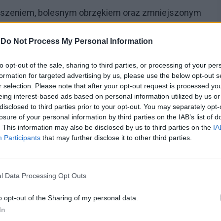
iększeniem, bolesnym obrzękiem oraz zmniejszonym
w jamie ustnej. Czasem może się pojawić wydzielina
-
Do Not Process My Personal Information
 szczękościsk. W przypadku zapaleń ostrych dodatkowo
. Zapalenia przewlekłe charakteryzują się
to opt-out of the sale, sharing to third parties, or processing of your per
laniem gęstej i mętnej śliny. Choroba przebiega
formation for targeted advertising by us, please use the below opt-out s
r selection. Please note that after your opt-out request is processed y
eing interest-based ads based on personal information utilized by us or
disclosed to third parties prior to your opt-out. You may separately opt-
k
losure of your personal information by third parties on the IAB’s list of
. This information may also be disclosed by us to third parties on the
IA
Participants
that may further disclose it to other third parties.
owodujące zwiększenie wydzielania śliny. W
 się antybiotyki, łącznie z przepłukiwaniem
antybiotyku, ważne jest odpowiednie nawadnianie
l Data Processing Opt Outs
ego stosuje się leki upłynniające ślinę, nawadnianie
o opt-out of the Sharing of my personal data.
entualnie przy nieskuteczności tych metod leczenie
In