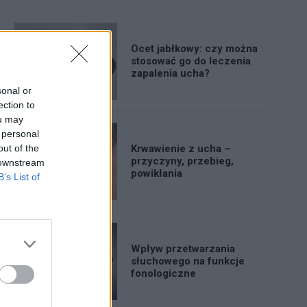
Ocet jabłkowy: czy można
stosować go do leczenia
zapalenia ucha?
sonal or
ection to
ou may
 personal
out of the
Krwawienie z ucha –
przyczyny, przebieg,
 downstream
powikłania
B’s List of
Wpływ przetwarzania
słuchowego na funkcje
fonologiczne