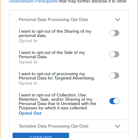
Downstream Participants
that may further disclose it to other
third parties.
Personal Data Processing Opt Outs
‹
›
I want to opt-out of the Sharing of my
personal data.
Opted In
I want to opt-out of the Sale of my
Personal Data.
Pieczenie języka: przyczyną może być gorący
Opted In
napój, ale i... uczulenie lub cukrzyca!
I want to opt-out of processing my
Personal Data for Targeted Advertising.
Opted In
I want to opt-out of Collection, Use,
Retention, Sale, and/or Sharing of my
Personal Data that Is Unrelated with the
Purposes for which it was collected.
Opted Out
Reklama:
Sensitive Data Processing Opt Outs
CONFIRM