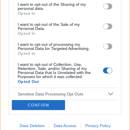
I want to opt-out of the Sharing of my
Pieczenie języka: przyczyną może być gorący
personal data.
napój, ale i... uczulenie lub cukrzyca!
Opted In
I want to opt-out of the Sale of my
Personal Data.
Opted In
I want to opt-out of processing my
Personal Data for Targeted Advertising.
Opted In
Reklama:
I want to opt-out of Collection, Use,
Retention, Sale, and/or Sharing of my
Personal Data that Is Unrelated with the
Purposes for which it was collected.
Opted Out
Sensitive Data Processing Opt Outs
CONFIRM
Data Deletion
Data Access
Privacy Policy