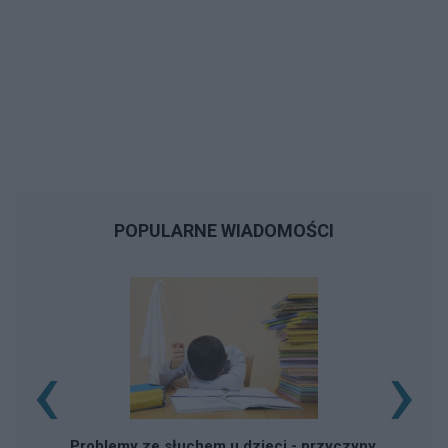
POPULARNE WIADOMOŚCI
‹
›
Problemy ze słuchem u dzieci - przyczyny,