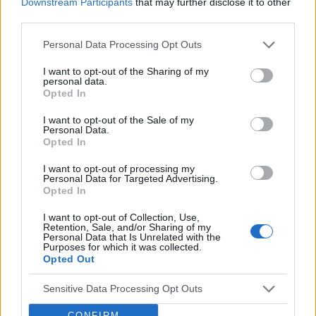
Downstream Participants
that may further disclose it to other
third parties.
Personal Data Processing Opt Outs
‹
›
I want to opt-out of the Sharing of my
personal data.
Opted In
I want to opt-out of the Sale of my
Personal Data.
Pieczenie języka: przyczyną może być gorący
Opted In
napój, ale i... uczulenie lub cukrzyca!
I want to opt-out of processing my
Personal Data for Targeted Advertising.
Opted In
I want to opt-out of Collection, Use,
Retention, Sale, and/or Sharing of my
Personal Data that Is Unrelated with the
Purposes for which it was collected.
Opted Out
Reklama:
Sensitive Data Processing Opt Outs
CONFIRM