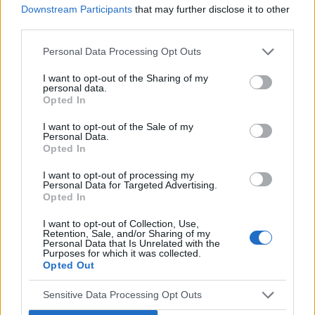
Downstream Participants
that may further disclose it to other
third parties.
Personal Data Processing Opt Outs
I want to opt-out of the Sharing of my
‹
›
personal data.
Opted In
I want to opt-out of the Sale of my
Personal Data.
Opted In
Pieczenie języka: przyczyną może być gorący
napój, ale i... uczulenie lub cukrzyca!
I want to opt-out of processing my
Personal Data for Targeted Advertising.
Opted In
I want to opt-out of Collection, Use,
Retention, Sale, and/or Sharing of my
Personal Data that Is Unrelated with the
Purposes for which it was collected.
Opted Out
Reklama:
Sensitive Data Processing Opt Outs