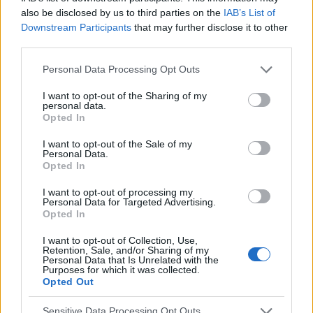
also be disclosed by us to third parties on the
IAB’s List of
Downstream Participants
that may further disclose it to other
POPULARNE PORADY
third parties.
Personal Data Processing Opt Outs
I want to opt-out of the Sharing of my
personal data.
‹
›
Opted In
I want to opt-out of the Sale of my
Personal Data.
Opted In
Pieczenie języka: przyczyną może być gorący
I want to opt-out of processing my
napój, ale i... uczulenie lub cukrzyca!
Personal Data for Targeted Advertising.
Opted In
I want to opt-out of Collection, Use,
Retention, Sale, and/or Sharing of my
Personal Data that Is Unrelated with the
Purposes for which it was collected.
Opted Out
Reklama:
Sensitive Data Processing Opt Outs