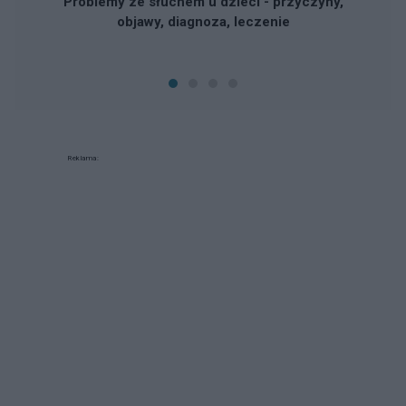
Problemy ze słuchem u dzieci - przyczyny,
objawy, diagnoza, leczenie
Reklama: