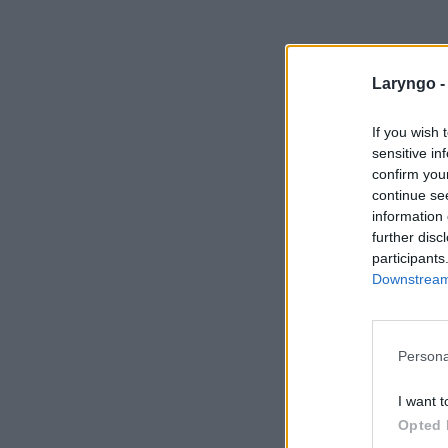
Laryngo 
If you wish 
sensitive in
confirm you
continue se
information 
further disc
participants
Downstream 
Persona
I want t
Opted 