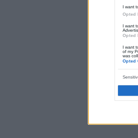
I want t
Opted 
I want 
Advertis
Opted 
I want t
of my P
was col
Opted 
Sensiti