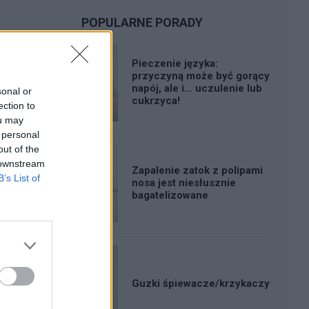
POPULARNE PORADY
Pieczenie języka:
przyczyną może być gorący
napój, ale i... uczulenie lub
sonal or
cukrzyca!
ection to
ou may
 personal
out of the
 downstream
Zapalenie zatok z polipami
B’s List of
nosa jest niesłusznie
bagatelizowane
Guzki śpiewacze/krzykaczy