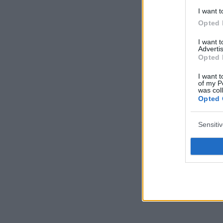
I want t
Opted 
I want 
Advertis
Opted 
I want t
of my P
was col
Opted 
Sensiti