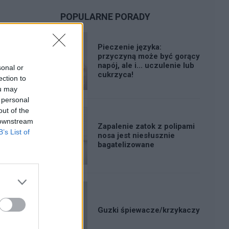
POPULARNE PORADY
Pieczenie języka:
przyczyną może być gorący
napój, ale i... uczulenie lub
sonal or
cukrzyca!
ection to
ou may
 personal
out of the
 downstream
Zapalenie zatok z polipami
B’s List of
nosa jest niesłusznie
bagatelizowane
Guzki śpiewacze/krzykaczy