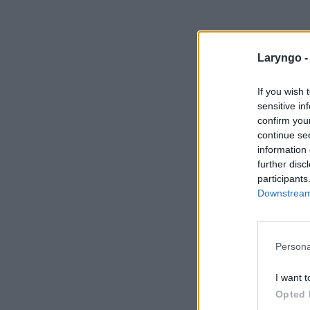
Laryngo 
If you wish 
sensitive in
confirm you
continue se
information 
further disc
participants
Downstream 
Persona
I want t
Opted 