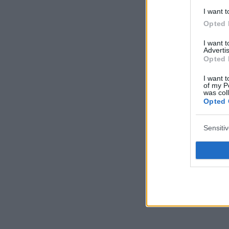
I want t
Opted 
I want 
Advertis
Opted 
I want t
of my P
was col
Opted 
Sensiti