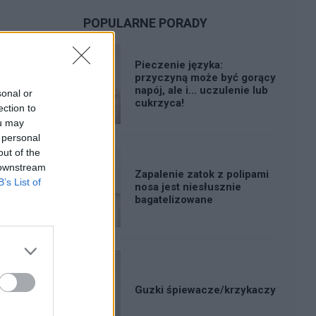
POPULARNE PORADY
Pieczenie języka:
przyczyną może być gorący
napój, ale i... uczulenie lub
sonal or
cukrzyca!
ection to
ou may
 personal
out of the
 downstream
Zapalenie zatok z polipami
B’s List of
nosa jest niesłusznie
bagatelizowane
Guzki śpiewacze/krzykaczy