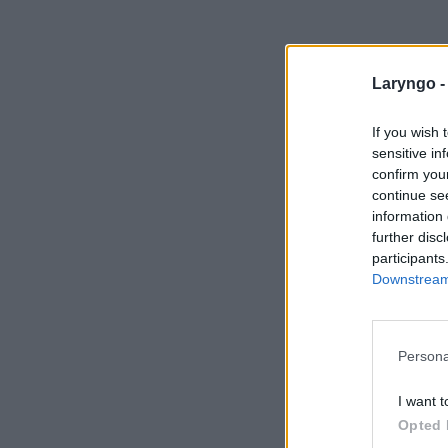
Laryngo 
If you wish 
sensitive in
confirm you
continue se
information 
further disc
participants
Downstream 
Persona
I want t
Opted 