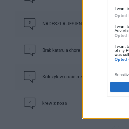
I want t
Opted 
5
NADESZLA JESIEN-NIESTETY:(
I want 
Advertis
Opted 
I want t
1
Brak kataru a chore zatoki
of my P
was col
Opted 
Sensiti
4
Kolczyk w nosie a zapalenie zatok
2
krew z nosa