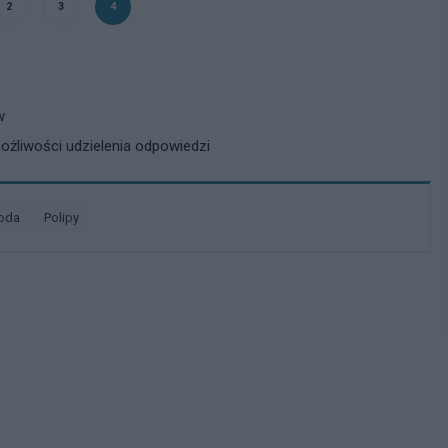
2
3
4
w
żliwości udzielenia odpowiedzi
roda
polipy