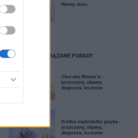
Niemy stres
POWIĄZANE PORADY
Choroba Menier’a -
przyczyny, objawy,
diagnoza, leczenie
Krótkie wędzidełko języka -
przyczyny, objawy,
diagnoza, leczenie