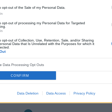
23-05-2016, 07:56
o opt-out of the Sale of my Personal Data.
In
raf32
to opt-out of processing my Personal Data for Targeted
25-02-2016, 09:28
ing.
In
o opt-out of Collection, Use, Retention, Sale, and/or Sharing
gość
ersonal Data that Is Unrelated with the Purposes for which it
27-05-2015, 07:14
lected.
Out
gość
ve Data Processing Opt Outs
01-05-2015, 14:59
CONFIRM
gość
30-04-2015, 08:09
Data Deletion
Data Access
Privacy Policy