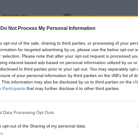
 - sposoby na
bruceczka
13-04-2017, 06:27
-
Do Not Process My Personal Information
to opt-out of the sale, sharing to third parties, or processing of your per
Ola8926
formation for targeted advertising by us, please use the below opt-out s
08-02-2017, 09:23
r selection. Please note that after your opt-out request is processed y
eing interest-based ads based on personal information utilized by us or
disclosed to third parties prior to your opt-out. You may separately opt-
gość
losure of your personal information by third parties on the IAB’s list of
03-08-2016, 14:06
. This information may also be disclosed by us to third parties on the
IA
Participants
that may further disclose it to other third parties.
roblemy z
gość
10-06-2016, 11:30
l Data Processing Opt Outs
o opt-out of the Sharing of my personal data.
WiolkaKlaman
In