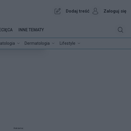
Dodaj treść
Zaloguj się
ECIĘCA
INNE TEMATY
atologia
Dermatologia
Lifestyle
Reklama: