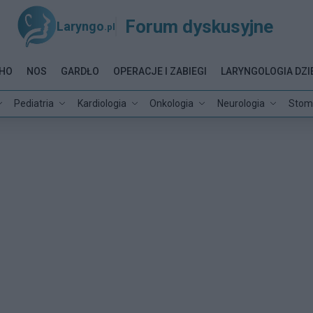
Forum dyskusyjne
Laryngo
.pl
HO
NOS
GARDŁO
OPERACJE I ZABIEGI
LARYNGOLOGIA DZI
Pediatria
Kardiologia
Onkologia
Neurologia
Stom