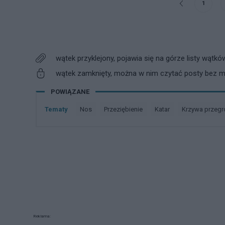
1
wątek przyklejony, pojawia się na górze listy wątkó
wątek zamknięty, można w nim czytać posty bez mo
POWIĄZANE
Tematy
nos
przeziębienie
katar
krzywa przeg
Reklama: