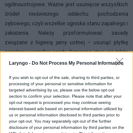
ogólnoustrojowe. Ważne jest usunięcie wszystkich
źródeł nieświeżego oddechu pochodzenia
zębowego, czyli wszelkie ogniska stanu zapalnego i
zakażenia. Należy przeformułować zasady
związane z higieną jamy ustnej – usunąć płytkę
nazębną i wszelkie osady. Pomocne stają się także
dostępne na rynku płukanki i tabletki do ssania na
Laryngo -
Do Not Process My Personal Information
bazie cynku, dzięki którym dochodzi do
If you wish to opt-out of the sale, sharing to third parties, or
ograniczenia flory beztlenowej. Warto także
processing of your personal or sensitive information for
ograniczyć, a nawet zrezygnować z wszelkiego
targeted advertising by us, please use the below opt-out
section to confirm your selection. Please note that after your
rodzaju używek: kawy, mocnej herbaty, palenia
opt-out request is processed you may continue seeing
tytoniu, picia alkoholu oraz zastosowanie się do
interest-based ads based on personal information utilized by
us or personal information disclosed to third parties prior to
reguły regularnego spożywania posiłków. Jeżeli
your opt-out. You may separately opt-out of the further
powyższe działania nie przyniosą efektów,
disclosure of your personal information by third parties on the