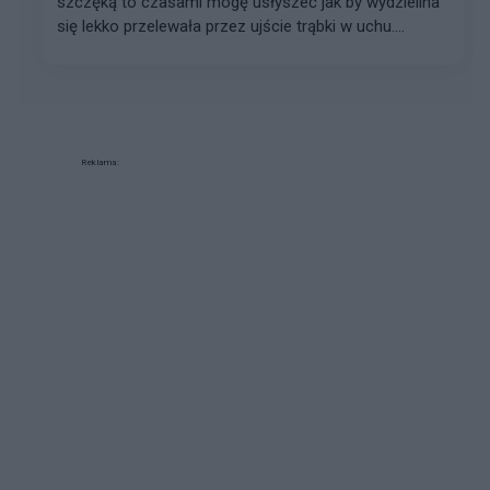
szczęką to czasami mogę usłyszeć jak by wydzielina
się lekko przelewała przez ujście trąbki w uchu....
Reklama: