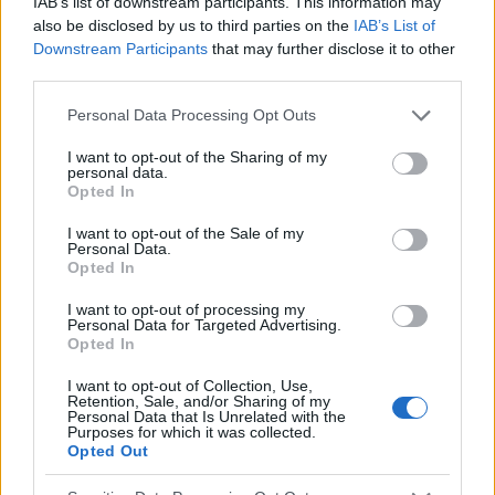
IAB’s list of downstream participants. This information may
konieczne jest pogłębienie diagnostyki w kierunku
also be disclosed by us to third parties on the
IAB’s List of
Downstream Participants
that may further disclose it to other
schorzeń ogólnoustrojowych [3].
third parties.
Personal Data Processing Opt Outs
1
2
I want to opt-out of the Sharing of my
personal data.
Opted In
I want to opt-out of the Sale of my
Dobry tekst? Udostępnij go na Facebooku?
Personal Data.
Opted In
Chcesz być na bieżąco? Obserwuj nas
G
o
o
g
l
e
I want to opt-out of processing my
Personal Data for Targeted Advertising.
na
News
Opted In
I want to opt-out of Collection, Use,
POWIĄZANE
Retention, Sale, and/or Sharing of my
Personal Data that Is Unrelated with the
Tematy
Halitometr
Halitoza
Leczenie halitozy
Purposes for which it was collected.
Opted Out
Lotne związki siarki