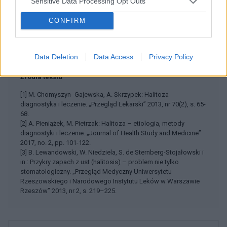
Sensitive Data Processing Opt Outs
Zobacz także w języku
english
español
français
CONFIRM
deutsch
Data Deletion
Data Access
Privacy Policy
Źródła tekstu
[1] M. Chomyszyn- Gajewska, A. Skrzypek: Halitoza-
diagnostyka i leczenie. „Przegląd Lekarski” 2013, nr 70(2), s. 65-
68.
[2] A. Pieniążek, M. Pietrzak: Halitoza – etiologia, metody
diagnostyki i leczenie. „Journal of Health Study and Medicine”
2017, no. 2, pp. 101-122.
[3] B. Lewandowski, W. Niedziela, S. de Sternberg-Stojałowski i
in.: Przykry zapach z ust (halitosis) – problem nie tylko
stomatologiczny. „Przegląd Medyczny Uniwersytetu
Rzeszowskiego i Narodowego Instytutu Leków w Warszawie
Rzeszów” 2013, nr 2, s. 219–225.