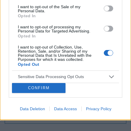
pozwalające ocenić napięcie i ruchomość strun
I want to opt-out of the Sale of my
Personal Data.
głosowych.
Opted In
Leczenie zawsze uzależnione jest od przyczyny.
I want to opt-out of processing my
Personal Data for Targeted Advertising.
Jak wiadomo, jednak lepiej zapobiegać niż leczyć, a
Opted In
w tym celu należy zaprzestać palenia papierosów
I want to opt-out of Collection, Use,
Retention, Sale, and/or Sharing of my
przez siebie lub domowników, dbać o nawilżenie
Personal Data that Is Unrelated with the
Purposes for which it was collected.
powietrza oraz gardła poprzez stosowanie
Opted Out
specjalnych sprayów lub inhalacji.
Sensitive Data Processing Opt Outs
CONFIRM
Dobry tekst? Udostępnij go na Facebooku?
Data Deletion
Data Access
Privacy Policy
Chcesz być na bieżąco? Obserwuj nas
G
o
o
g
l
e
na
News