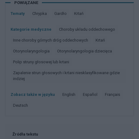
POWIĄZANE
Tematy
Chrypka
Gardło
Krtań
Kategorie medyczne
Choroby układu oddechowego
Inne choroby górnych dróg oddechowych
Krtań
Otorynolaryngologia
Otorynolaryngologia dziecięca
Polip struny głosowej lub krtani
Zapalenie strun głosowych i krtani niesklasyfikowane gdzie
indziej
Zobacz także w języku
english
español
français
deutsch
Źródła tekstu