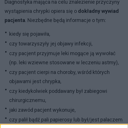
Diagnostyka mająca na celu znalezienie przyczyny
wystąpienia chrypki opiera się o
dokładny wywiad
pacjenta
. Niezbędne będą informacje o tym:
kiedy się pojawiła,
czy towarzyszyły jej objawy infekcji,
czy pacjent przyjmuje leki mogące ją wywołać
(np. leki wziewne stosowane w leczeniu astmy),
czy pacjent cierpi na choroby, wśród których
objawami jest chrypka,
czy kiedykolwiek poddawany był zabiegowi
chirurgicznemu,
jaki zawód pacjent wykonuje,
czy palił bądź pali papierosy lub był/jest palaczem