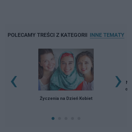
POLECAMY TREŚCI Z KATEGORII
INNE TEMATY
‹
›
Na
osó
Życzenia na Dzień Kobiet