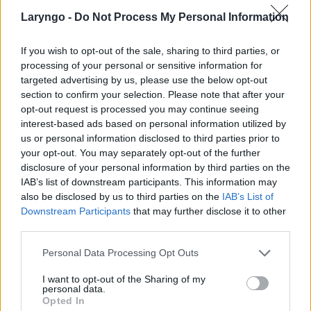
biernym,
Laryngo -
Do Not Process My Personal Information
czy jest narażony na wdychanie pyłów.
If you wish to opt-out of the sale, sharing to third parties, or
processing of your personal or sensitive information for
Kolejnym etapem będzie
badanie przedmiotowe
:
targeted advertising by us, please use the below opt-out
section to confirm your selection. Please note that after your
badanie laryngologiczne z użyciem lusterka
opt-out request is processed you may continue seeing
krtaniowego, za pomocą którego ocenia się wygląd i
interest-based ads based on personal information utilized by
us or personal information disclosed to third parties prior to
ruchomość strun głosowych. Jeśli okaże się, że na
your opt-out. You may separately opt-out of the further
strunach głosowych są widocznie jakieś zmiany,
disclosure of your personal information by third parties on the
IAB’s list of downstream participants. This information may
konieczne będzie specjalistyczne badanie w
also be disclosed by us to third parties on the
IAB’s List of
znieczuleniu ogólnym i miejscowym. Badanie to
Downstream Participants
that may further disclose it to other
third parties.
umożliwia dokładną ocenę krtani oraz pobranie
wycinka do badania histopatologicznego, gdy będzie
Personal Data Processing Opt Outs
taka potrzeba. U osób pracujących zawodowo
I want to opt-out of the Sharing of my
personal data.
głosem wykonuje się tzw.
badanie stroboskopowe
Opted In