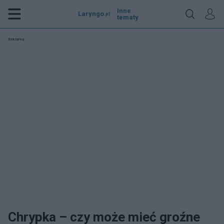
Inne
Laryngo
.pl
tematy
Reklama:
Chrypka – czy może mieć groźne