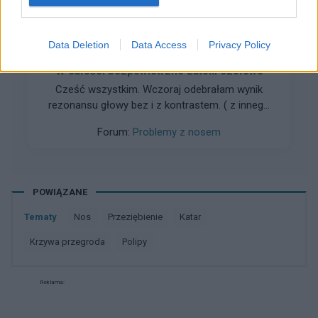
nawilżenia nosa ale to nie pomoglo bo myslalam
ze moze ten syrop jakos obkurczyl mu ta
gość
sluzowke w nosie i podraznil. Kontaktowałam
Data Deletion
Data Access
Privacy Policy
sie z lekarzem który nam przepisał ten syrop
kazał zakupić nasometin control jednak w
W całości bezpowietrzne zatoki czołowe
między czasie syn dostal katar plus goraczke
Cześć wszystkim. Wczoraj odebrałam wynik
nie wiem czy mogło to być po tym nasometin
rezonansu głowy bez i z kontrastem. ( z innego
czy tak jak lekarz mowi ze to alergia tylko ze
powodu niż będę tu pisać) Wyszło iż "zatoka
przed tym syropem nic takiego sie nie działo i
Forum:
Problemy z nosem
czołowa w całości bezpowietrzna z pogrubiała
drugi lekarz takze myśli ze to alergia czy ktoś
błoną śluzową i z płynem" plus krzywą
juz sie spotkał z czymś takim czy takie kichanie
przegroda nosowa w lewa stronę. Lecze sie na
można pozostawić czy uznać to za alergie i
przewlekłe zapalenie zatok od kilkunastu lat. Bez
POWIĄZANE
dawac steryd boje sie tylko ze zaszkodzi mu
efektów 3lata temu mialam tk zatok ktore
jeszcze bardziej czy ktos sie juz spotkał z
zlecila laryngolog, na którym wyszło
Tematy
nos
przeziębienie
katar
czymś takim?
przerośnięta małżowina pogrubiała błony
krzywa przegroda
polipy
śluzowe aczkolwiek były powietrzne.. a Tym
razem nie są i mam szereg objawów. Jak bóle
głowy, lewej strony twarzy jakby mrowienie i ból
Reklama:
oczodołow plus zaburzenia wzrokowe :/
Mialam krople antybiotyki i sterydy zero poprawy