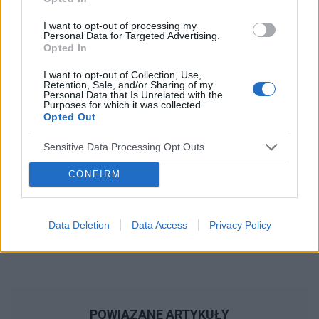
I want to opt-out of processing my
Personal Data for Targeted Advertising.
Reklama:
Opted In
I want to opt-out of Collection, Use,
Retention, Sale, and/or Sharing of my
Personal Data that Is Unrelated with the
Purposes for which it was collected.
Opted Out
Sensitive Data Processing Opt Outs
CONFIRM
Data Deletion
Data Access
Privacy Policy
POWIĄZANE ARTYKUŁY