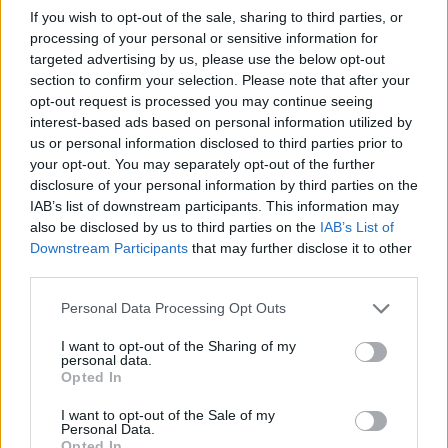
Forum:
Schorzenia ucha
If you wish to opt-out of the sale, sharing to third parties, or
processing of your personal or sensitive information for
targeted advertising by us, please use the below opt-out
section to confirm your selection. Please note that after your
opt-out request is processed you may continue seeing
gość
interest-based ads based on personal information utilized by
us or personal information disclosed to third parties prior to
your opt-out. You may separately opt-out of the further
ubytek słuchu-wyliczenie średniej z
disclosure of your personal information by third parties on the
częstotliwości
IAB’s list of downstream participants. This information may
Witam, Czy to możliwe, że od 1.01.2024 weszła
also be disclosed by us to third parties on the
IAB’s List of
tak rewolucyjna zmiana jak rozpoznanie wyniku
Downstream Participants
that may further disclose it to other
third parties.
badania słuchu jak wyliczenie średniej dB z dwój
Forum:
Schorzenia ucha
częstotliwości (do tej pory było z 4)?
Personal Data Processing Opt Outs
I want to opt-out of the Sharing of my
personal data.
POWIĄZANE
Opted In
Tematy
ucho
zapalenie ucha
schorzenia ucha
I want to opt-out of the Sale of my
Personal Data.
niedosłuch
aparat słuchowy
Opted In