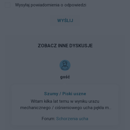
Wysyłaj powiadomienia o odpowiedzi
WYŚLIJ
ZOBACZ INNE DYSKUSJE
gość
Szumy / Piski uszne
Witam kilka lat temu w wyniku urazu
mechanicznego / ciśnieniowego ucha pękła mi
błona bębenkowa i uszkodziła się trąbka
Forum:
Schorzenia ucha
słuchowa , jest w tym uchu ubytek słuchu ale nie
jakiś wielki , akceptuje to , problemem są szumy