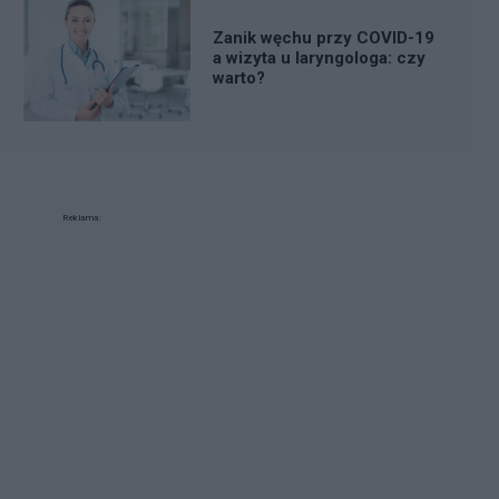
Zanik węchu przy COVID-19
a wizyta u laryngologa: czy
warto?
Reklama: