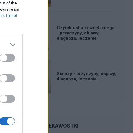
out of the
 downstream
B’s List of
Czyrak ucha zewnętrznego
- przyczyny, objawy,
diagnoza, leczenie
Sialozy - przyczyny, objawy,
diagnoza, leczenie
CIEKAWOSTKI