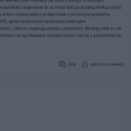
e wielokrotnie i niestety nie widzi choroby. Przeszłam
eważ lekarz sugerował że to może być przyczyną infekcji ucha)
y, które również lekarz podejrzewał o przyczynę problemu.
SG, gdzie stwierdzono przyczynę infekcyjna.
 pomoc. Lekarze sugerują wizytę u psychiatry. Według mnie to nie
hłonne nie są objawem somatycznym i raczej z psychiatria nie
cytuj
zgłoś do moderacji