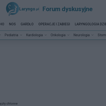
Forum dyskusyjne
Laryngo
.pl
HO
NOS
GARDŁO
OPERACJE I ZABIEGI
LARYNGOLOGIA DZI
Pediatria
Kardiologia
Onkologia
Neurologia
Stom
ęzły chłonne