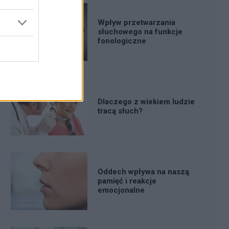
Wpływ przetwarzania
słuchowego na funkcje
fonologiczne
Dlaczego z wiekiem ludzie
tracą słuch?
Oddech wpływa na naszą
pamięć i reakcje
emocjonalne