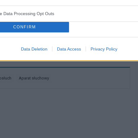
ve Data Processing Opt Outs
no na słuchawkach postanowiłem rzucić je z dnia na
CONFIRM
óle uszu. Chciałbym zapytać co mógłbym zrobić aby one
ógłbym zrobić?
Data Deletion
Data Access
Privacy Policy
dosłuch
aparat słuchowy