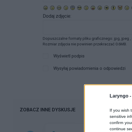
Dodaj zdjęcie:
Dopuszczalne formaty pliku graficznego: jpg, jpeg ,
Rozmiar zdjęcia nie powinien przekraczać 0.6MB.
Wyświetl podpis
Wysyłaj powiadomienia o odpowiedzi
Laryngo 
ZOBACZ INNE DYSKUSJE
If you wish 
sensitive in
confirm you
continue se