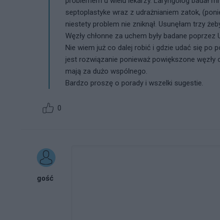
problemem u wielu lekarzy. Laryngolog badał mni
septoplastyke wraz z udrażnianiem zatok, (poni
niestety problem nie zniknął. Usunęłam trzy żeb
Węzły chłonne za uchem były badane poprzez U
Nie wiem już co dalej robić i gdzie udać się po
jest rozwiązanie ponieważ powiększone węzły c
mają za dużo wspólnego.
Bardzo proszę o porady i wszelki sugestie.
0
gość