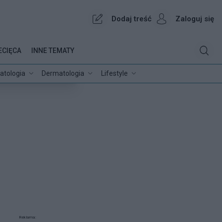
Dodaj treść
Zaloguj się
ECIĘCA
INNE TEMATY
atologia
Dermatologia
Lifestyle
Reklama: