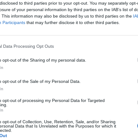
disclosed to third parties prior to your opt-out. You may separately opt-
obaczyłem to do laryngologa zapisany jestem w
losure of your personal information by third parties on the IAB’s list of
. This information may also be disclosed by us to third parties on the
IA
Participants
that may further disclose it to other third parties.
l Data Processing Opt Outs
która boli przy dotknięciu i jest twarda. Ma jasny
o opt-out of the Sharing of my personal data.
ada. Byłam u lekarza pierwszego kontaktu który
In
 mi maść diprogenta. Czy ktoś miał kiedyś coś
o opt-out of the Sale of my Personal Data.
In
to opt-out of processing my Personal Data for Targeted
zach co to znaczy?.
ing.
In
nosa i po wydmuchnięciu pojawiają mi się mnóstwo
 nosem też trzaski,słyszę piski i szumy. Gdy miałem
o opt-out of Collection, Use, Retention, Sale, and/or Sharing
ia,dopiero po jakimś czasie co to znaczy?. Po operacji
ersonal Data that Is Unrelated with the Purposes for which it
lected.
ałem metmina żeby polipy nie rosły. Ale główne pytanie
Out
 w zatokach i uszach?.Proszę o pilną odpowiedź