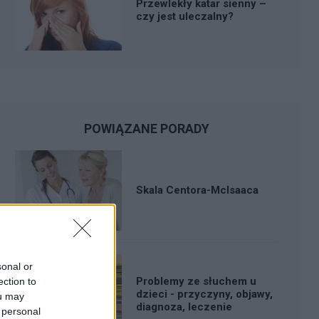
Przewlekły katar sienny –
czy jest uleczalny?
POWIĄZANE PORADY
Skala Centora-McIsaaca
sonal or
Problemy ze słuchem u
ection to
dzieci - przyczyny, objawy,
ou may
diagnoza, leczenie
 personal