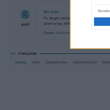
Sensiti
Ból uszu
Po długim okresie słuchania muzyki głoś
dzień w kąt, efektem tego są ogromne b
gość
minęły? Jest na to jakaś metoda? Co m
Forum:
Schorzenia ucha
POWIĄZANE
Tematy
ucho
zapalenie ucha
schorzenia ucha
nie