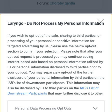
Forum:
Choroby gardła
głęboko a to wydaje mi się że to siedzi gdzieś w
okolicy migdałków językowych tam pod
językiem. Jak się tego pozbyć, myślałem żeby
irygatorem spróbować już sam nie wiem :-(:-(:-(
Laryngo -
Do Not Process My Personal Information
gość
If you wish to opt-out of the sale, sharing to third parties, or
processing of your personal or sensitive information for
Torbiel pod językiem?
targeted advertising by us, please use the below opt-out
Czy ktoś wie co to może być? Raz zniknęło i po
section to confirm your selection. Please note that after your
czasie pojawiło się znowu. Jest pod językiem.
opt-out request is processed you may continue seeing
interest-based ads based on personal information utilized by
Lepiej iść do stomatologa czy chirurga
Forum:
Choroby gardła
us or personal information disclosed to third parties prior to
stomatologicznego?
your opt-out. You may separately opt-out of the further
disclosure of your personal information by third parties on the
IAB’s list of downstream participants. This information may
also be disclosed by us to third parties on the
IAB’s List of
gość
Downstream Participants
that may further disclose it to other
third parties.
Zmiany w jamie ustnej
Personal Data Processing Opt Outs