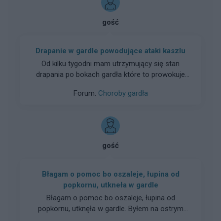
gość
Drapanie w gardle powodujące ataki kaszlu
Od kilku tygodni mam utrzymujący się stan
drapania po bokach gardła które to prowokuje
ataki kaszlu.Jestem już wymęczona tym stanem
Forum:
Choroby gardła
rzeczy.Lekarz sugerują nawilżanie gardła ale nie
wiele to zmienia.Czy ma ktoś pomysł co to
może być, od czego lub jakie badania można by
zrobić w kierunku ustalenia przyczyn.
gość
Błagam o pomoc bo oszaleje, łupina od
popkornu, utkneła w gardle
Błagam o pomoc bo oszaleje, łupina od
popkornu, utknęła w gardle. Byłem na ostrym
dyżurze Pani nic nie znalazła. Szukała tam