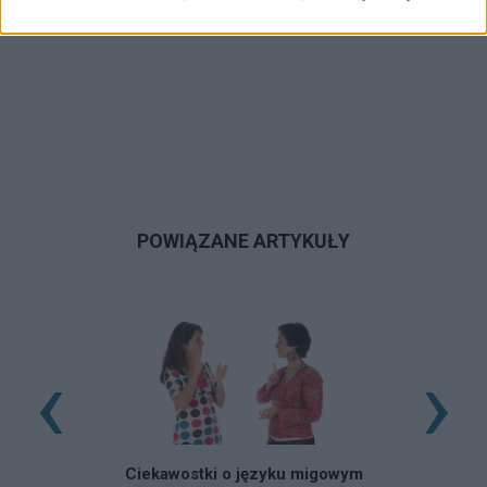
POWIĄZANE ARTYKUŁY
‹
›
Ciekawostki o języku migowym