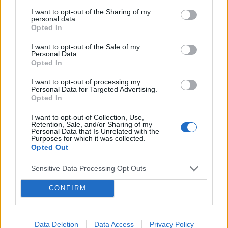
Czesc! zmiany ustne pojawiły się w ciągu
I want to opt-out of the Sharing of my
godziny. Miesiąc temu rzuciłam palenie, myję
personal data.
zęby dwa razh dziennie. Co to może byc?
Opted In
Forum:
Choroby gardła
Odcisnęły mi się zęby, mam jakieś żółte kulki, tak
I want to opt-out of the Sale of my
jakby opryszczkę. Na zdjęciu j gory jezyka widać
Personal Data.
odcisnienie od zębów (chyba aftę) a na czubku
Opted In
są żółte zmiany. Mam również pomarańczowe
POWIĄZANE
podniebienie i powiekszone migdałki. Proszę o
I want to opt-out of processing my
Personal Data for Targeted Advertising.
szybką odp
Tematy
gardło
zapalenie gardła
angina
Opted In
migdałki
wycięcie migdałków
I want to opt-out of Collection, Use,
Retention, Sale, and/or Sharing of my
Personal Data that Is Unrelated with the
Purposes for which it was collected.
Reklama:
Opted Out
Sensitive Data Processing Opt Outs
CONFIRM
Data Deletion
Data Access
Privacy Policy