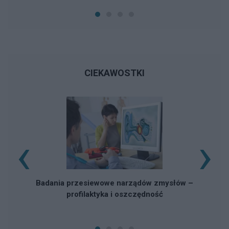
CIEKAWOSTKI
‹
›
Rz
Badania przesiewowe narządów zmysłów –
profilaktyka i oszczędność