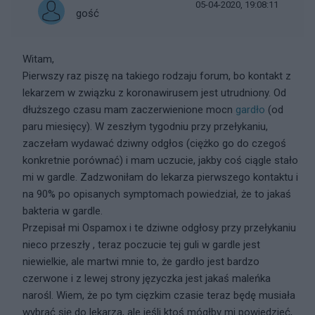
05-04-2020, 19:08:11
gość
Witam,
Pierwszy raz piszę na takiego rodzaju forum, bo kontakt z
lekarzem w związku z koronawirusem jest utrudniony. Od
dłuższego czasu mam zaczerwienione mocn
gardło
(od
paru miesięcy). W zeszłym tygodniu przy przełykaniu,
zaczełam wydawać dziwny odgłos (ciężko go do czegoś
konkretnie porównać) i mam uczucie, jakby coś ciągle stało
mi w gardle. Zadzwoniłam do lekarza pierwszego kontaktu i
na 90% po opisanych symptomach powiedział, że to jakaś
bakteria w gardle.
Przepisał mi Ospamox i te dziwne odgłosy przy przełykaniu
nieco przeszły , teraz poczucie tej guli w gardle jest
niewielkie, ale martwi mnie to, że gardło jest bardzo
czerwone i z lewej strony języczka jest jakaś maleńka
narośl. Wiem, że po tym cięzkim czasie teraz będę musiała
wybrać się do lekarza, ale jeśli ktoś mógłby mi powiedzieć,