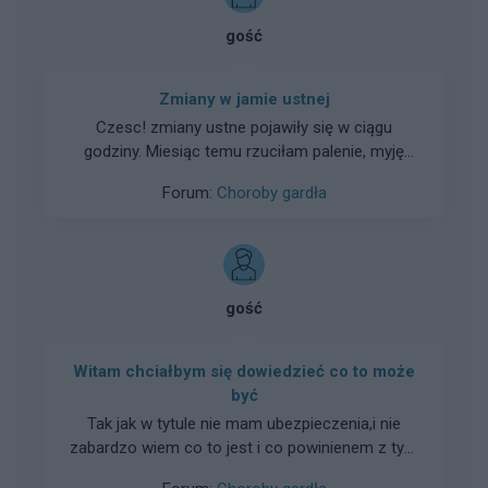
gość
Zmiany w jamie ustnej
Czesc! zmiany ustne pojawiły się w ciągu
godziny. Miesiąc temu rzuciłam palenie, myję
zęby dwa razh dziennie. Co to może byc?
Forum:
Choroby gardła
Odcisnęły mi się zęby, mam jakieś żółte kulki, tak
jakby opryszczkę. Na zdjęciu j gory jezyka widać
odcisnienie od zębów (chyba aftę) a na czubku
są żółte zmiany. Mam również pomarańczowe
podniebienie i powiekszone migdałki. Proszę o
gość
szybką odp
Witam chciałbym się dowiedzieć co to może
być
Tak jak w tytule nie mam ubezpieczenia,i nie
zabardzo wiem co to jest i co powinienem z tym
robix