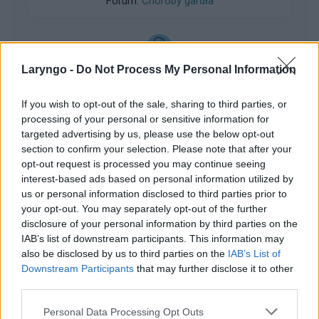
Forum:
Choroby gardła
Laryngo -
Do Not Process My Personal Information
gość
If you wish to opt-out of the sale, sharing to third parties, or
język
processing of your personal or sensitive information for
targeted advertising by us, please use the below opt-out
pojawiło mi się coś takiego dzisiaj na języku boli
section to confirm your selection. Please note that after your
mnie gdy coś przełykam lub jem co to jest? jak
opt-out request is processed you may continue seeing
leczyć?
Forum:
Choroby gardła
interest-based ads based on personal information utilized by
us or personal information disclosed to third parties prior to
your opt-out. You may separately opt-out of the further
disclosure of your personal information by third parties on the
IAB’s list of downstream participants. This information may
also be disclosed by us to third parties on the
IAB’s List of
gość
Downstream Participants
that may further disclose it to other
third parties.
Przewlekłe zapalenie gardła, angina,
przeziębienie, bostonka
Personal Data Processing Opt Outs