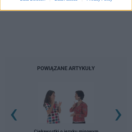
POWIĄZANE ARTYKUŁY
‹
›
Ciekawostki o języku migowym