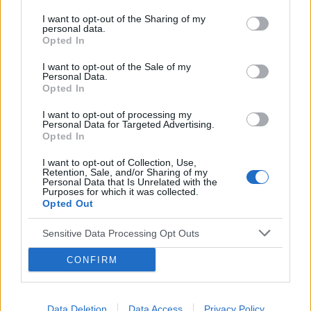
Dzień dobry, Od początku grudnia męczę się z
I want to opt-out of the Sharing of my
bólem gardła, które czasem przemija na chwilę.
personal data.
Opted In
W grudniu przeszłam już przez przeziębienie,
Forum:
Choroby gardła
anginę paciorkowca, nadżerki i bostonkę.
I want to opt-out of the Sale of my
Czasami samopoczucie się poprawia, ale gardło
Personal Data.
ciągle wygląda nieciekawie i czasem odczuwam
Opted In
suchość oraz spływający gęsty katar po gardle,
POWIĄZANE
I want to opt-out of processing my
bez możliwości wysmarkania go. Czy dalej jest
Personal Data for Targeted Advertising.
to przewlekłe zapalenie gardła? Jak długo
Tematy
gardło
zapalenie gardła
angina
Opted In
można się z tym męczyć? Nawilżam nieustannie
migdałki
wycięcie migdałków
I want to opt-out of Collection, Use,
gardło i trzymam się wszystkich zaleceń. Lekarz
Retention, Sale, and/or Sharing of my
wysłał tylko na krew i wymaz z gardła.
Personal Data that Is Unrelated with the
Purposes for which it was collected.
Samopoczucie w porządku, bez gorączki i
Reklama:
Opted Out
bólów mięśni. Na USG też nic nie wyszło, węzły
chłonne niepowiększone.
Sensitive Data Processing Opt Outs
CONFIRM
Data Deletion
Data Access
Privacy Policy