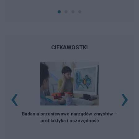
CIEKAWOSTKI
‹
›
Rz
Badania przesiewowe narządów zmysłów –
profilaktyka i oszczędność