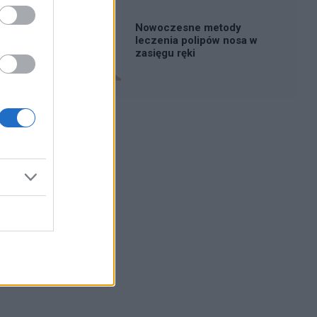
Nowoczesne metody
leczenia polipów nosa w
zasięgu ręki
Reklama: