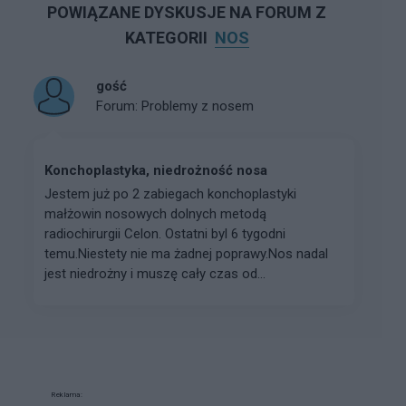
POWIĄZANE DYSKUSJE NA FORUM Z
KATEGORII
NOS
gość
Forum:
Problemy z nosem
Konchoplastyka, niedrożność nosa
Jestem już po 2 zabiegach konchoplastyki
małżowin nosowych dolnych metodą
radiochirurgii Celon. Ostatni byl 6 tygodni
temu.Niestety nie ma żadnej poprawy.Nos nadal
jest niedrożny i muszę cały czas od...
Reklama: