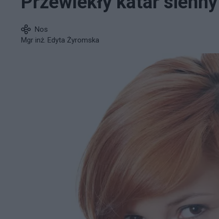
Przewlekły katar sienny
Nos
Mgr inż. Edyta Żyromska