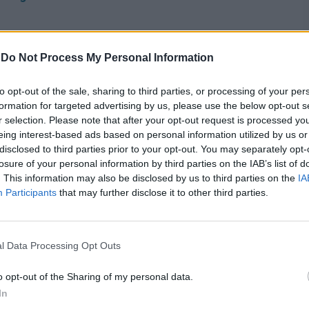
-
Do Not Process My Personal Information
osa
to opt-out of the sale, sharing to third parties, or processing of your per
rgiczny
nieżyt
nosa
. Pod wpływem alergenów, które
formation for targeted advertising by us, please use the below opt-out s
r selection. Please note that after your opt-out request is processed y
do zapalenia błony śluzowej nosa. Postępująca
eing interest-based ads based on personal information utilized by us or
disclosed to third parties prior to your opt-out. You may separately opt-
luzowej nosa komórki mastocytów i bazofilii
losure of your personal information by third parties on the IAB’s list of
rze jamy nosowej. Alergiczny nieżyt nosa (
katar
. This information may also be disclosed by us to third parties on the
IA
Participants
that may further disclose it to other third parties.
ciach, które różnicuje się na podstawie czasu
l Data Processing Opt Outs
ją się sezonowo, okazjonalnie. Związane są
owania objawów zależy od rodzaju alergenu i czasu
o opt-out of the Sharing of my personal data.
In