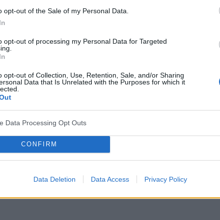
ż długotrwałym, objawy utrzymują się ponad cztery
o opt-out of the Sale of my Personal Data.
ok.
In
to opt-out of processing my Personal Data for Targeted
ing.
tu nosa
In
o opt-out of Collection, Use, Retention, Sale, and/or Sharing
ersonal Data that Is Unrelated with the Purposes for which it
osa
(kataru siennego) wyróżnia się m.in.:
lected.
Out
ardzo obfita,
ve Data Processing Opt Outs
CONFIRM
Data Deletion
Data Access
Privacy Policy