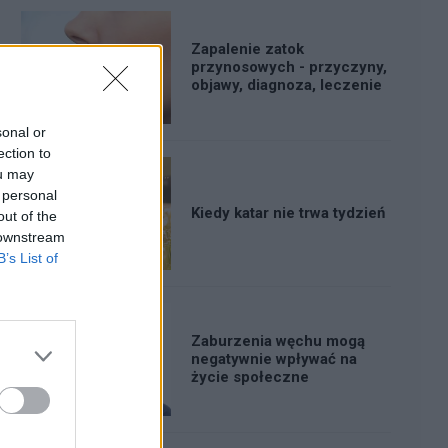
Zapalenie zatok
przynosowych - przyczyny,
objawy, diagnoza, leczenie
sonal or
ection to
ou may
 personal
Kiedy katar nie trwa tydzień
out of the
 downstream
B’s List of
Zaburzenia węchu mogą
negatywnie wpływać na
życie społeczne