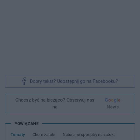
Dobry tekst? Udostępnij go na Facebooku?
Chcesz być na bieżąco? Obserwuj nas
G
o
o
g
l
e
na
News
POWIĄZANE
Tematy
Chore zatoki
Naturalne sposoby na zatoki