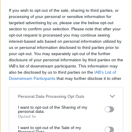
zastosowaniem porad i wskazówek zawartych w serwisie, należy
bezwzględnie skonsultować się z lekarzem.
If you wish to opt-out of the sale, sharing to third parties, or
processing of your personal or sensitive information for
targeted advertising by us, please use the below opt-out
section to confirm your selection. Please note that after your
POWIĄZANE DYSKUSJE NA FORUM Z
opt-out request is processed you may continue seeing
interest-based ads based on personal information utilized by
KATEGORII
NOS
us or personal information disclosed to third parties prior to
your opt-out. You may separately opt-out of the further
gość
disclosure of your personal information by third parties on the
Forum:
Problemy z nosem
IAB’s list of downstream participants. This information may
also be disclosed by us to third parties on the
IAB’s List of
Downstream Participants
that may further disclose it to other
third parties.
Konchoplastyka, niedrożność nosa
Jestem już po 2 zabiegach konchoplastyki małżowin
Personal Data Processing Opt Outs
nosowych dolnych metodą radiochirurgii Celon.
Ostatni byl 6 tygodni temu.Niestety nie ma żadnej
I want to opt-out of the Sharing of my
personal data.
poprawy.Nos nadal jest niedrożny i muszę cały czas
Opted In
od...
I want to opt-out of the Sale of my
Personal Data.