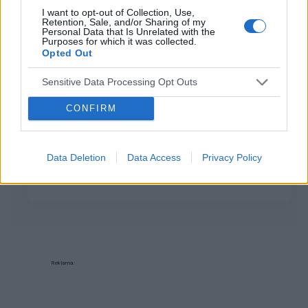
I want to opt-out of Collection, Use,
Retention, Sale, and/or Sharing of my
Personal Data that Is Unrelated with the
susino
Purposes for which it was collected.
Forum:
Schorzenia ucha
Opted Out
Sensitive Data Processing Opt Outs
Przytkane uszy od 10 lat. Gęsta wydzielina
CONFIRM
spływająca przez nosogardło.
Od około 10 lat mam przytkane uszy, czasem mocniej,
czasem słabiej, ale zawsze przytkane jak ruszam
Data Deletion
Data Access
Privacy Policy
szczęką to czasami mogę usłyszeć jak by wydzielina
się lekko przelewała przez ujście trąbki w uchu....
Reklama: