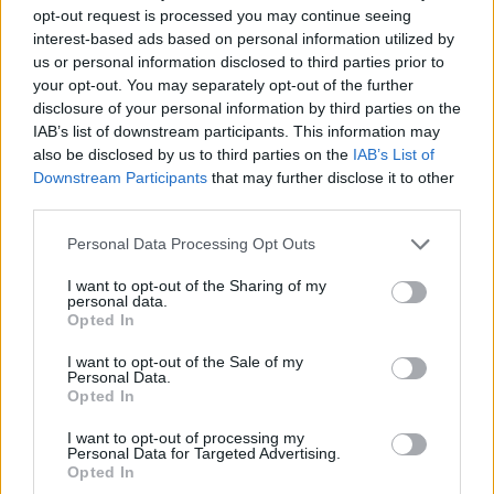
https://ppm.gumed.edu.pl/docstore/download/GUM5c9ae8e0
opt-out request is processed you may continue seeing
32404293b1dc5e7451fcae43/0000080198_wcag.pdf
interest-based ads based on personal information utilized by
http://www.pnmedycznych.pl/wp-
us or personal information disclosed to third parties prior to
content/uploads/2015/06/pnm_2013_009-013b.pdf
your opt-out. You may separately opt-out of the further
https://www.termedia.pl/mz/Na-bezdech-senny-cierpi-2-5-mln-
disclosure of your personal information by third parties on the
Polakow-Tylko-niewielki-odsetek-ma-zdiagnozowana-
IAB’s list of downstream participants. This information may
chorobe,35641.html
also be disclosed by us to third parties on the
IAB’s List of
https://apcz.umk.pl/JEHS/article/download/3524/pdf/53872
Downstream Participants
that may further disclose it to other
https://www.monz.pl/pdf-73424-10245?filename=10245.pdf
third parties.
Personal Data Processing Opt Outs
Treści i materiały zawarte w tym serwisie mają charakter
I want to opt-out of the Sharing of my
edukacyjno-informacyjny. Wydawca i redakcja serwisu nie ponosi
personal data.
odpowiedzialności za efekty ich zastosowania. Przed
Opted In
zastosowaniem porad i wskazówek zawartych w serwisie, należy
I want to opt-out of the Sale of my
bezwzględnie skonsultować się z lekarzem.
Personal Data.
Opted In
I want to opt-out of processing my
Personal Data for Targeted Advertising.
POWIĄZANE DYSKUSJE NA FORUM Z
Opted In
KATEGORII
INNE TEMATY