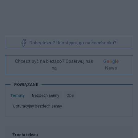
Dobry tekst? Udostępnij go na Facebooku?
Chcesz być na bieżąco? Obserwuj nas
G
o
o
g
l
e
na
News
POWIĄZANE
Tematy
Bezdech senny
Obs
Obturacyjny bezdech senny
Źródła tekstu