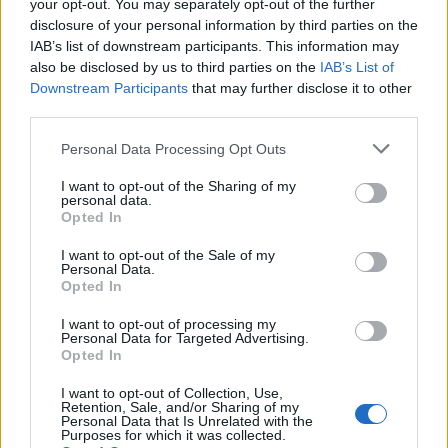
your opt-out. You may separately opt-out of the further
Czy ta zmiana może być nowotworem?
disclosure of your personal information by third parties on the
IAB’s list of downstream participants. This information may
Witam. 3 tygodnie temu rozpoczęła się u mnie infekcja
also be disclosed by us to third parties on the
IAB’s List of
wirusowa. Udało się ją wyleczyć naturalnie, natomiast
Downstream Participants
that may further disclose it to other
zauważyłam w migdale kamień, pod naciskiem
third parties.
wyszedł najpierw jeden zielonkawy, później drugi...
Personal Data Processing Opt Outs
gość
I want to opt-out of the Sharing of my
personal data.
Forum:
Choroby gardła
Opted In
I want to opt-out of the Sale of my
Personal Data.
Zmiany na tylnej ścianie gardła
Opted In
Witam,czy ktoś może wie co to może być?Na tylnym
I want to opt-out of processing my
podniebieniu od ponad miesiąca utrzymują się biało
Personal Data for Targeted Advertising.
żółte zmiany,lekarz podejrzewał infekcję,dał antybiotyk
Opted In
ale nie pomogło.Nic nie boli,nie ma gorączk...
I want to opt-out of Collection, Use,
Retention, Sale, and/or Sharing of my
Personal Data that Is Unrelated with the
Purposes for which it was collected.
gość