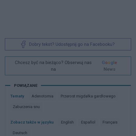
Dobry tekst? Udostępnij go na Facebooku?
Chcesz być na bieżąco? Obserwuj nas
G
o
o
g
l
e
na
News
POWIĄZANE
Tematy
Adenotomia
Przerost migdałka gardłowego
Zaburzenia snu
Zobacz także w języku
english
español
français
deutsch