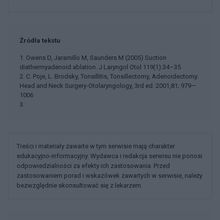
Źródła tekstu
1. Owens D, Jaramillo M, Saunders M (2005) Suction
diathermyadenoid ablation. J Laryngol Otol 119(1):34–35
2. C. Poje, L. Brodsky, Tonsillitis, Tonsillectomy, Adenoidectomy.
Head and Neck Surgery-Otolaryngology, 3rd ed. 2001,81; 979—
1006
3.
Treści i materiały zawarte w tym serwisie mają charakter
edukacyjno-informacyjny. Wydawca i redakcja serwisu nie ponosi
odpowiedzialności za efekty ich zastosowania. Przed
zastosowaniem porad i wskazówek zawartych w serwisie, należy
bezwzględnie skonsultować się z lekarzem.