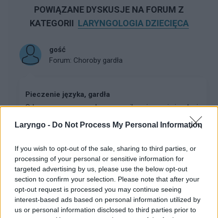
POWIĄZANE DYSKUSJE NA FORUM Z
KATEGORII
LARYNGOLOGIA DZIECIĘCA
gość
Forum:
Choroby gardła
Pieczenie języka, gardła
Od pewnego czasu odczuwam silne pieczenie języka i
ogólnie jamy ustnej, zauważyłam dodatkowo że
Laryngo -
Do Not Process My Personal Information
wychodzą mi na języku takie małe grudki. Do tego
odczuwam ból gardła i mam chrypkę. Czasem mam
If you wish to opt-out of the sale, sharing to third parties, or
jakby kw...
processing of your personal or sensitive information for
targeted advertising by us, please use the below opt-out
section to confirm your selection. Please note that after your
gość
opt-out request is processed you may continue seeing
Forum:
Choroby gardła
interest-based ads based on personal information utilized by
us or personal information disclosed to third parties prior to